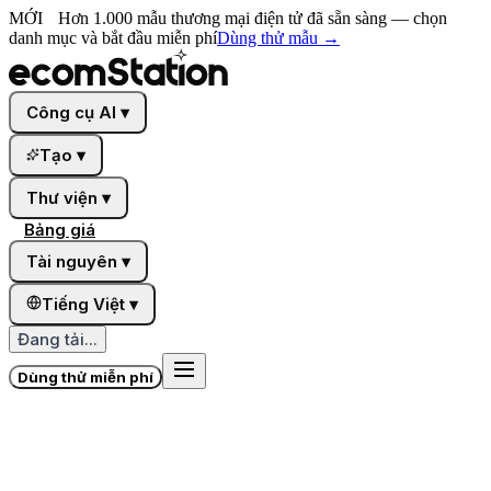
MỚI
Hơn 1.000 mẫu thương mại điện tử đã sẵn sàng — chọn
danh mục và bắt đầu miễn phí
Dùng thử mẫu
→
Công cụ AI
▾
Tạo
▾
Thư viện
▾
Bảng giá
Tài nguyên
▾
Tiếng Việt
▾
Đang tải...
Dùng thử miễn phí