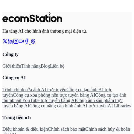
Hạ tầng AI cho hình ảnh thương mại điện tử.
Công ty
Giới thiệu
Tính năng
Blog
Liên hệ
Công cụ AI
Trình chỉnh sửa ảnh AI trực tuyến
Công cụ tạo ảnh AI trực
tuyến
Công cụ xóa phông nền trực tuyến bằng AI
Công cụ tạo ảnh
thumbnail YouTube trực tuyến bằng AI
Chụp ảnh sản phẩm trực
tuyến bằng AI
Công cụ nâng cấp hình ảnh AI trực tuyến
AI Libraries
Trang tiện ích
Điều khoản & điều kiện
Chính sách bảo mật
Chính sách hủy & hoàn