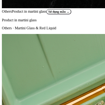
Others
Product in martini glass
Sử dụng mẫu
→
Product in martini glass
Others
· Martini Glass & Red Liquid