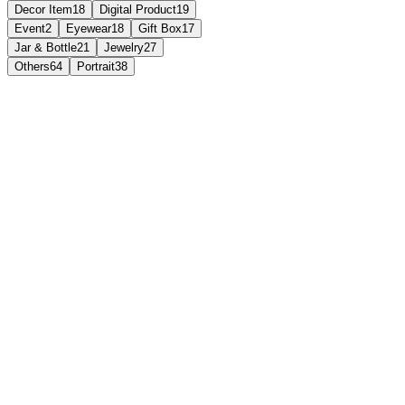
Decor Item
18
Digital Product
19
Event
2
Eyewear
18
Gift Box
17
Jar & Bottle
21
Jewelry
27
Others
64
Portrait
38