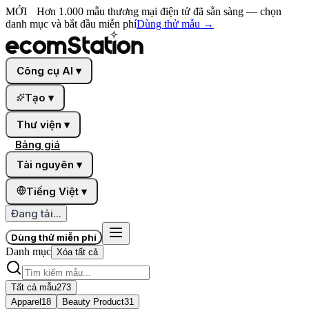
MỚI
Hơn 1.000 mẫu thương mại điện tử đã sẵn sàng — chọn
danh mục và bắt đầu miễn phí
Dùng thử mẫu
→
Công cụ AI
▾
Tạo
▾
Thư viện
▾
Bảng giá
Tài nguyên
▾
Tiếng Việt
▾
Đang tải...
Dùng thử miễn phí
Danh mục
Xóa tất cả
Tất cả mẫu
273
Apparel
18
Beauty Product
31