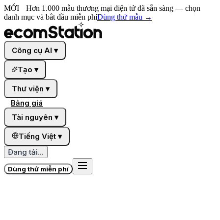
MỚI
Hơn 1.000 mẫu thương mại điện tử đã sẵn sàng — chọn
danh mục và bắt đầu miễn phí
Dùng thử mẫu
→
Công cụ AI
▾
Tạo
▾
Thư viện
▾
Bảng giá
Tài nguyên
▾
Tiếng Việt
▾
Đang tải...
Dùng thử miễn phí