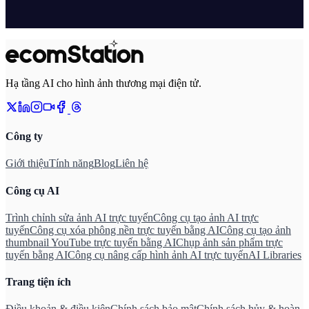
Hạ tầng AI cho hình ảnh thương mại điện tử.
Công ty
Giới thiệu
Tính năng
Blog
Liên hệ
Công cụ AI
Trình chỉnh sửa ảnh AI trực tuyến
Công cụ tạo ảnh AI trực
tuyến
Công cụ xóa phông nền trực tuyến bằng AI
Công cụ tạo ảnh
thumbnail YouTube trực tuyến bằng AI
Chụp ảnh sản phẩm trực
tuyến bằng AI
Công cụ nâng cấp hình ảnh AI trực tuyến
AI Libraries
Trang tiện ích
Điều khoản & điều kiện
Chính sách bảo mật
Chính sách hủy & hoàn