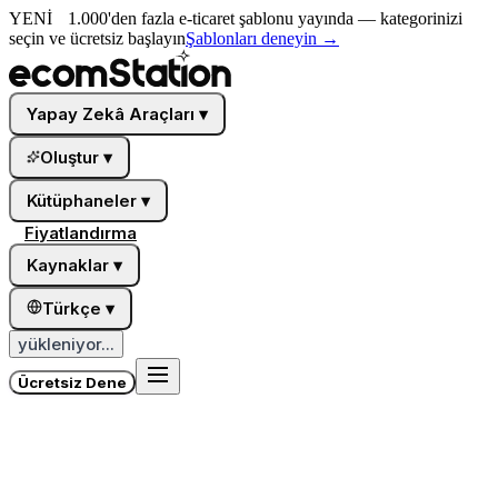
YENİ
1.000'den fazla e-ticaret şablonu yayında — kategorinizi
seçin ve ücretsiz başlayın
Şablonları deneyin
→
Yapay Zekâ Araçları
▾
Oluştur
▾
Kütüphaneler
▾
Fiyatlandırma
Kaynaklar
▾
Türkçe
▾
yükleniyor...
Ücretsiz Dene