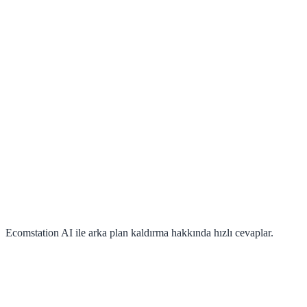
Dikişsiz Kesim
Görsel Değişim
Sosyal medya gönderileri, hikayeler ve reklamlar. İstemediğiniz tüm
arka planları kolayca kırpın ve konunuzu yeni ve görsel olarak daha
hoş arka planlara yerleştirin.
Ecomstation AI ile arka plan kaldırma hakkında hızlı cevaplar.
Yapay zeka destekli arka plan kaldırma özelliği hangi görüntü türlerinde
en iyi sonucu verir?