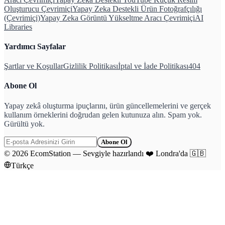
Oluşturucu Çevrimiçi
Yapay Zeka Destekli Ürün Fotoğrafçılığı
(Çevrimiçi)
Yapay Zeka Görüntü Yükseltme Aracı Çevrimiçi
AI
Libraries
Yardımcı Sayfalar
Şartlar ve Koşullar
Gizlilik Politikası
İptal ve İade Politikası
404
Abone Ol
Yapay zekâ oluşturma ipuçlarını, ürün güncellemelerini ve gerçek
kullanım örneklerini doğrudan gelen kutunuza alın. Spam yok.
Gürültü yok.
Abone Ol
©
2026
EcomStation
—
Sevgiyle hazırlandı
❤️
Londra'da
🇬🇧
Türkçe