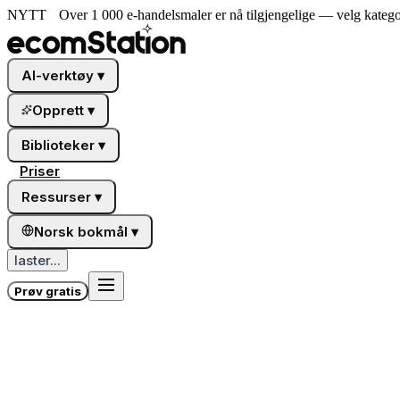
NYTT
Over 1 000 e-handelsmaler er nå tilgjengelige — velg katego
AI-verktøy
▾
Opprett
▾
Biblioteker
▾
Priser
Ressurser
▾
Norsk bokmål
▾
laster...
Prøv gratis