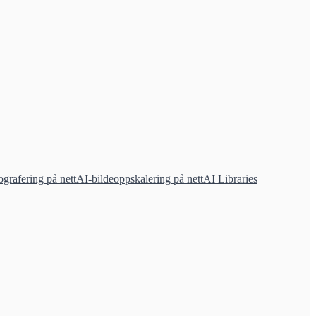
grafering på nett
AI-bildeoppskalering på nett
AI Libraries