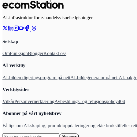
AI-infrastruktur for e-handelsvisuelle løsninger.
Selskap
Om
Funksjon
Blogger
Kontakt oss
AI-verktøy
AI-bilderedigeringsprogram på nett
AI-bildegenerator på nett
AI-bakgru
Verktøysider
Vilkår
Personvernerklæring
Avbestillings- og refusjonspolicy
404
Abonner på vårt nyhetsbrev
Få tips om AI-skaping, produktoppdateringer og ekte brukstilfeller ret
Abonner