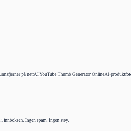
nnsfjerner på nett
AI YouTube Thumb Generator Online
AI-produktfoto
t i innboksen. Ingen spam. Ingen støy.