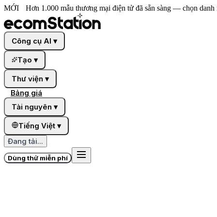
MỚI
Hơn 1.000 mẫu thương mại điện tử đã sẵn sàng — chọn danh 
Công cụ AI
▾
Tạo
▾
Thư viện
▾
Bảng giá
Tài nguyên
▾
Tiếng Việt
▾
Đang tải...
Dùng thử miễn phí