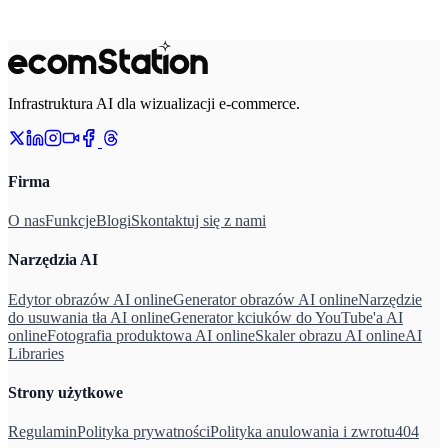
Infrastruktura AI dla wizualizacji e-commerce.
Firma
O nas
Funkcje
Blogi
Skontaktuj się z nami
Narzędzia AI
Edytor obrazów AI online
Generator obrazów AI online
Narzędzie
do usuwania tła AI online
Generator kciuków do YouTube'a AI
online
Fotografia produktowa AI online
Skaler obrazu AI online
AI
Libraries
Strony użytkowe
Regulamin
Polityka prywatności
Polityka anulowania i zwrotu
404