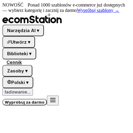
NOWOŚĆ
Ponad 1000 szablonów e-commerce już dostępnych
— wybierz kategorię i zacznij za darmo
Wypróbuj szablony
→
Narzędzia AI
▾
Utwórz
▾
Biblioteki
▾
Cennik
Zasoby
▾
Polski
▾
ładowanie...
Wypróbuj za darmo