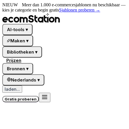
NIEUW
Meer dan 1.000 e-commercesjablonen nu beschikbaar —
kies je categorie en begin gratis
Sjablonen proberen
→
AI-tools
▾
Maken
▾
Bibliotheken
▾
Prijzen
Bronnen
▾
Nederlands
▾
laden...
Gratis proberen