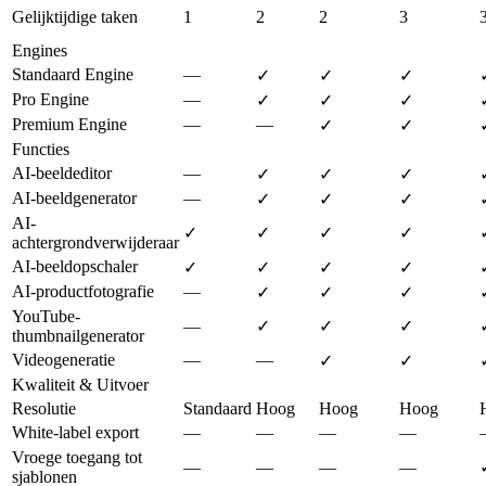
Gelijktijdige taken
1
2
2
3
Engines
Standaard Engine
—
✓
✓
✓
Pro Engine
—
✓
✓
✓
Premium Engine
—
—
✓
✓
Functies
AI-beeldeditor
—
✓
✓
✓
AI-beeldgenerator
—
✓
✓
✓
AI-
✓
✓
✓
✓
achtergrondverwijderaar
AI-beeldopschaler
✓
✓
✓
✓
AI-productfotografie
—
✓
✓
✓
YouTube-
—
✓
✓
✓
thumbnailgenerator
Videogeneratie
—
—
✓
✓
Kwaliteit & Uitvoer
Resolutie
Standaard
Hoog
Hoog
Hoog
White-label export
—
—
—
—
Vroege toegang tot
—
—
—
—
sjablonen