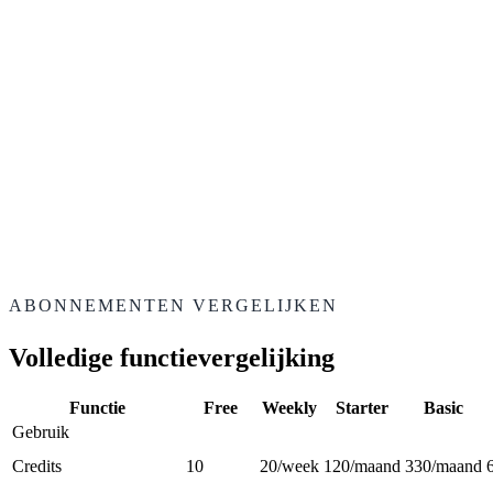
Laten we praten
—
Beste studiopartner
—
Aangepast volume
—
Toegewijde ondersteuning
—
White-label export
ABONNEMENTEN VERGELIJKEN
Volledige functievergelijking
Functie
Free
Weekly
Starter
Basic
Gebruik
Credits
10
20/week
120/maand
330/maand