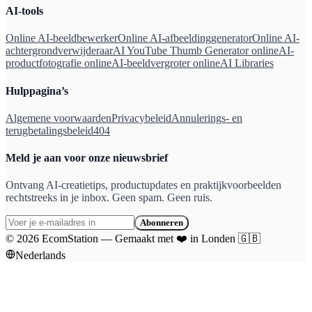
AI-tools
Online AI-beeldbewerker
Online AI-afbeeldinggenerator
Online AI-
achtergrondverwijderaar
AI YouTube Thumb Generator online
AI-
productfotografie online
AI-beeldvergroter online
AI Libraries
Hulppagina’s
Algemene voorwaarden
Privacybeleid
Annulerings- en
terugbetalingsbeleid
404
Meld je aan voor onze nieuwsbrief
Ontvang AI-creatietips, productupdates en praktijkvoorbeelden
rechtstreeks in je inbox. Geen spam. Geen ruis.
Abonneren
©
2026
EcomStation
—
Gemaakt met
❤️
in Londen
🇬🇧
Nederlands