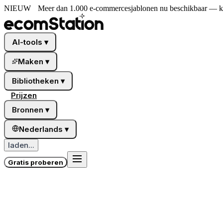
NIEUW
Meer dan 1.000 e-commercesjablonen nu beschikbaar — kies
AI-tools
▾
Maken
▾
Bibliotheken
▾
Prijzen
Bronnen
▾
Nederlands
▾
laden...
Gratis proberen