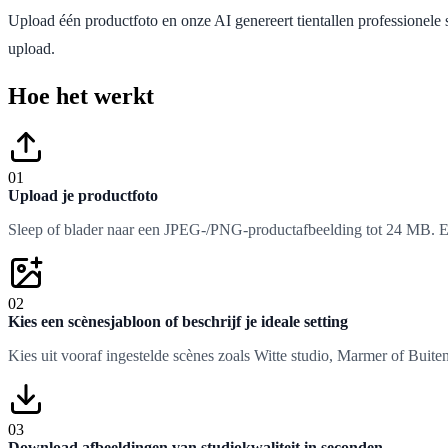
Upload één productfoto en onze AI genereert tientallen professionele s
upload.
Hoe het werkt
01
Upload je productfoto
Sleep of blader naar een JPEG-/PNG-productafbeelding tot 24 MB. Eé
02
Kies een scènesjabloon of beschrijf je ideale setting
Kies uit vooraf ingestelde scènes zoals Witte studio, Marmer of Buite
03
Download afbeeldingen van studiokwaliteit in seconden