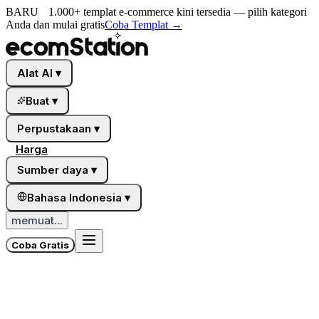
BARU
1.000+ templat e-commerce kini tersedia — pilih kategori
Anda dan mulai gratis
Coba Templat
→
Alat AI
▾
Buat
▾
Perpustakaan
▾
Harga
Sumber daya
▾
Bahasa Indonesia
▾
memuat...
Coba Gratis