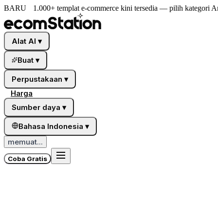
BARU
1.000+ templat e-commerce kini tersedia — pilih kategori A
Alat AI
▾
Buat
▾
Perpustakaan
▾
Harga
Sumber daya
▾
Bahasa Indonesia
▾
memuat...
Coba Gratis