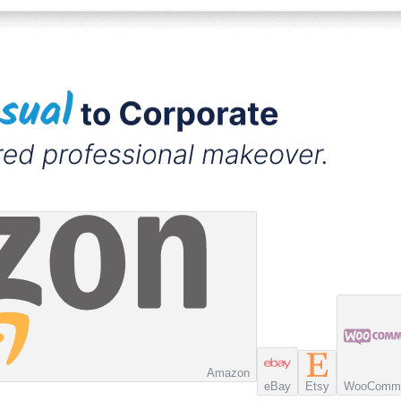
Amazon
eBay
Etsy
WooComm