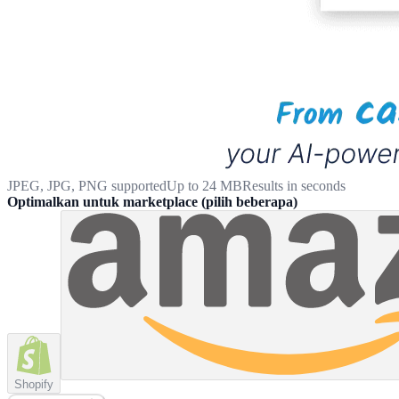
JPEG, JPG, PNG supported
Up to 24 MB
Results in seconds
Optimalkan untuk marketplace
(
pilih beberapa
)
Shopify