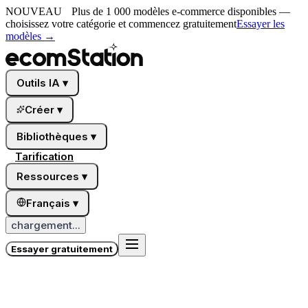
NOUVEAU
Plus de 1 000 modèles e-commerce disponibles —
choisissez votre catégorie et commencez gratuitement
Essayer les
modèles
→
Outils IA
▾
Créer
▾
Bibliothèques
▾
Tarification
Ressources
▾
Français
▾
chargement...
Essayer gratuitement