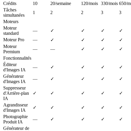
Crédits
10
20/semaine
120/mois
330/mois
650/m
Tâches
1
2
2
3
3
simultanées
Moteurs
Moteur
—
✓
✓
✓
✓
standard
Moteur Pro
—
✓
✓
✓
✓
Moteur
—
—
✓
✓
✓
Premium
Fonctionnalités
Éditeur
—
✓
✓
✓
✓
d'Images IA
Générateur
—
✓
✓
✓
✓
d'Images IA
Suppresseur
d'Arrière-plan
✓
✓
✓
✓
✓
IA
Agrandisseur
✓
✓
✓
✓
✓
d'Images IA
Photographie
—
✓
✓
✓
✓
Produit IA
Générateur de