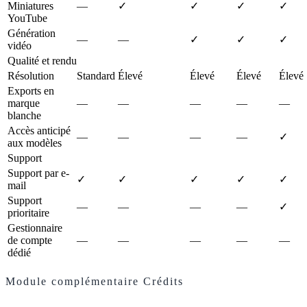
Miniatures
—
✓
✓
✓
✓
YouTube
Génération
—
—
✓
✓
✓
vidéo
Qualité et rendu
Résolution
Standard
Élevé
Élevé
Élevé
Élevé
Exports en
marque
—
—
—
—
—
blanche
Accès anticipé
—
—
—
—
✓
aux modèles
Support
Support par e-
✓
✓
✓
✓
✓
mail
Support
—
—
—
—
✓
prioritaire
Gestionnaire
de compte
—
—
—
—
—
dédié
Module complémentaire Crédits