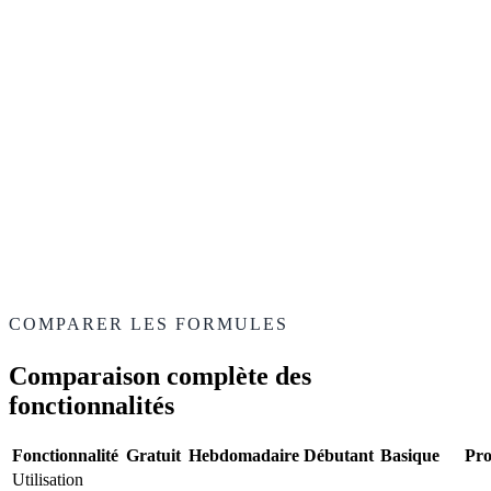
Parlons-en
—
Meilleur partenaire de studio
—
Volume personnalisé
—
Support dédié
—
Export en marque blanche
COMPARER LES FORMULES
Comparaison complète des
fonctionnalités
Fonctionnalité
Gratuit
Hebdomadaire
Débutant
Basique
Pr
Utilisation