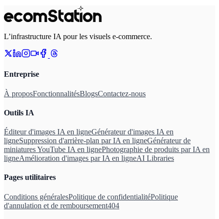
L’infrastructure IA pour les visuels e-commerce.
Entreprise
À propos
Fonctionnalités
Blogs
Contactez-nous
Outils IA
Éditeur d'images IA en ligne
Générateur d'images IA en
ligne
Suppression d'arrière-plan par IA en ligne
Générateur de
miniatures YouTube IA en ligne
Photographie de produits par IA en
ligne
Amélioration d'images par IA en ligne
AI Libraries
Pages utilitaires
Conditions générales
Politique de confidentialité
Politique
d'annulation et de remboursement
404