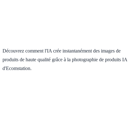
images adaptées aux plateformes de vente, sites web et réseaux
sociaux.
Découvrez comment l'IA crée instantanément des images de
produits de haute qualité grâce à la photographie de produits IA
d'Ecomstation.
Quels types de produits se prêtent le mieux à la photographie de
produits par IA ?
Notre IA excelle dans la modélisation de biens de consommation,
d'électronique, d'articles de mode, de cosmétiques, de bijoux et de
décoration. Les produits aux formes nettes et aux caractéristiques
distinctes offrent les résultats les plus réalistes. Pour les articles
complexes aux détails minutieux, des descriptions précises peuvent
être nécessaires afin d'obtenir un résultat optimal.
Puis-je générer des photos de produits sans avoir le produit physique ?