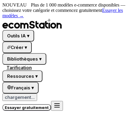
NOUVEAU
Plus de 1 000 modèles e-commerce disponibles —
choisissez votre catégorie et commencez gratuitement
Essayer les
modèles
→
Outils IA
▾
Créer
▾
Bibliothèques
▾
Tarification
Ressources
▾
Français
▾
chargement...
Essayer gratuitement