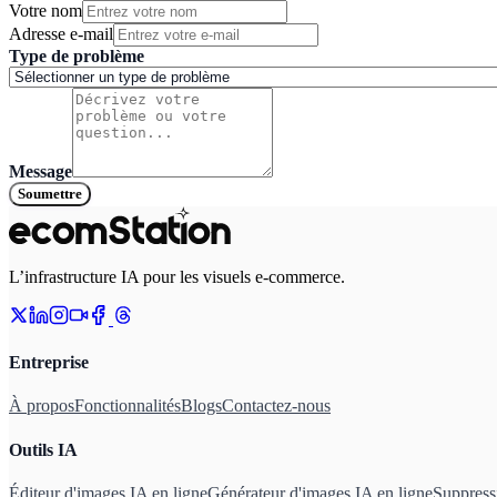
Votre nom
Adresse e-mail
Type de problème
Message
Soumettre
L’infrastructure IA pour les visuels e-commerce.
Entreprise
À propos
Fonctionnalités
Blogs
Contactez-nous
Outils IA
Éditeur d'images IA en ligne
Générateur d'images IA en ligne
Suppressi