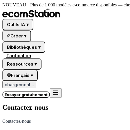
NOUVEAU
Plus de 1 000 modèles e-commerce disponibles — choi
Outils IA
▾
Créer
▾
Bibliothèques
▾
Tarification
Ressources
▾
Français
▾
chargement...
Essayer gratuitement
Contactez-nous
Contactez-nous