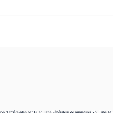
on d'arrière-plan par IA en ligne
Générateur de miniatures YouTube IA 