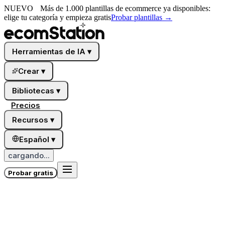
NUEVO
Más de 1.000 plantillas de ecommerce ya disponibles:
elige tu categoría y empieza gratis
Probar plantillas
→
Herramientas de IA
▾
Crear
▾
Bibliotecas
▾
Precios
Recursos
▾
Español
▾
cargando...
Probar gratis