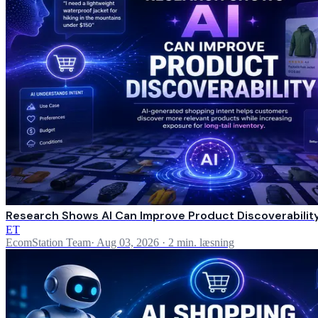
Research Shows AI Can Improve Product Discoverabilit
ET
EcomStation Team
·
Aug 03, 2026
·
2 min. læsning