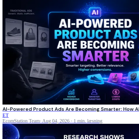
AI-Powered Product Ads Are Becoming Smarter: How AI
ET
EcomStation Team
·
Aug 04, 2026
·
1 min. læsning