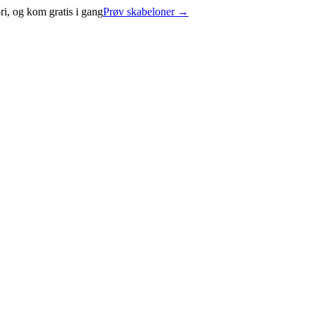
i, og kom gratis i gang
Prøv skabeloner
→