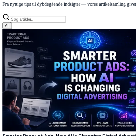
Fra nyttige tips til dybdegående indsigter — vores artikelsamling giver
All
Smarter Product Ads: How AI Is Changing Digital Advert