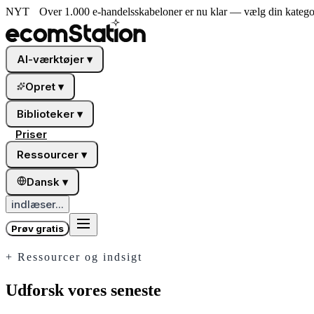
NYT
Over 1.000 e-handelsskabeloner er nu klar — vælg din kategor
AI-værktøjer
▾
Opret
▾
Biblioteker
▾
Priser
Ressourcer
▾
Dansk
▾
indlæser...
Prøv gratis
+
Ressourcer og indsigt
Udforsk vores seneste
Blogindlæg