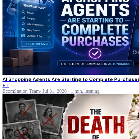
AI Shopping Agents Are Starting to Complete Purchase
ET
EcomStation Team
·
Jul 31, 2026
·
1 min. læsning