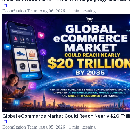
ET
EcomStation Team
·
Aug 06, 2026
·
1 min. læsning
Global eCommerce Market Could Reach Nearly $20 Trilli
ET
EcomStation Team
·
Aug 05, 2026
·
1 min. læsning