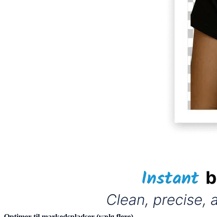
Optimer til markedspladser
(
vælg flere
)