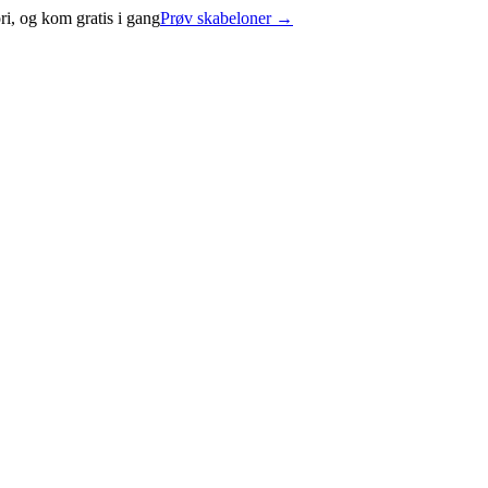
i, og kom gratis i gang
Prøv skabeloner
→