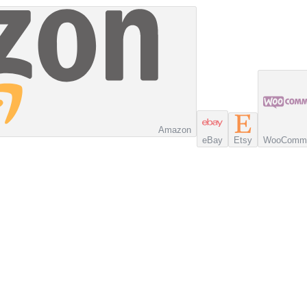
Amazon
eBay
Etsy
WooComm