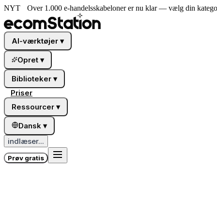
NYT
Over 1.000 e-handelsskabeloner er nu klar — vælg din kategor
AI-værktøjer
▾
Opret
▾
Biblioteker
▾
Priser
Ressourcer
▾
Dansk
▾
indlæser...
Prøv gratis