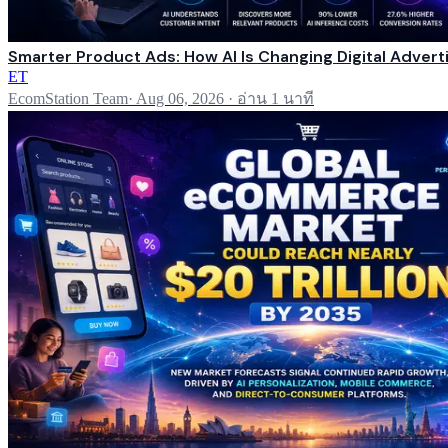
Smarter Product Ads: How AI Is Changing Digital Advert
ET
EcomStation Team
·
Aug 06, 2026
·
อ่าน 1 นาที