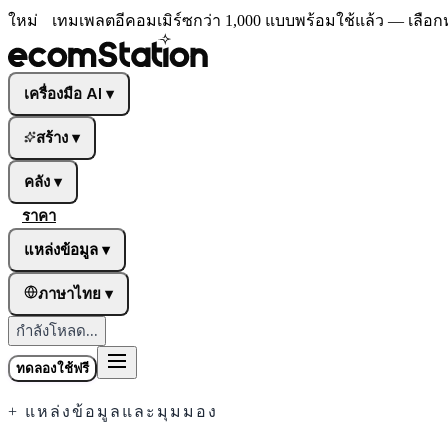
ใหม่
เทมเพลตอีคอมเมิร์ซกว่า 1,000 แบบพร้อมใช้แล้ว — เลือก
เครื่องมือ AI
▾
สร้าง
▾
คลัง
▾
ราคา
แหล่งข้อมูล
▾
ภาษาไทย
▾
กำลังโหลด...
ทดลองใช้ฟรี
+
แหล่งข้อมูลและมุมมอง