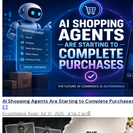
AI Shopping Agents Are Starting to Complete Purchase
ET
EcomStation Team
·
Jul 31, 2026
·
อ่าน 1 นาที