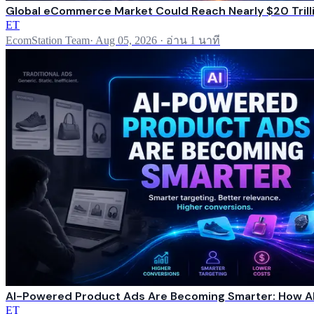
Global eCommerce Market Could Reach Nearly $20 Trilli
ET
EcomStation Team
·
Aug 05, 2026
·
อ่าน 1 นาที
AI-Powered Product Ads Are Becoming Smarter: How AI
ET