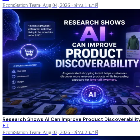
EcomStation Team
·
Aug 04, 2026
·
อ่าน 1 นาที
Research Shows AI Can Improve Product Discoverabilit
ET
EcomStation Team
·
Aug 03, 2026
·
อ่าน 2 นาที