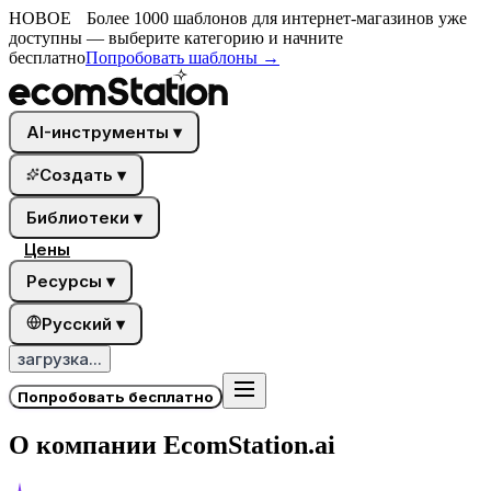
НОВОЕ
Более 1000 шаблонов для интернет-магазинов уже
доступны — выберите категорию и начните
бесплатно
Попробовать шаблоны
→
AI-инструменты
▾
Создать
▾
Библиотеки
▾
Цены
Ресурсы
▾
Русский
▾
загрузка...
Попробовать бесплатно
О компании EcomStation.ai