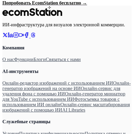
Попробовать EcomStation бесплатно
→
ИИ-инфраструктура для визуалов электронной коммерции.
Компания
О нас
Функции
Блоги
Связаться с нами
AI-инструменты
Онлайн-редактор изображений с использованием ИИ
Онлайн-
генератор изображений на основе ИИ
Онлайн-сервис для
удаления фона с помощью ИИ
Онлайн-генератор миниатюр
для YouTube с использованием ИИ
Фотосъемка товаров с
использованием ИИ онлайн
Онлайн-сервис масштабирования
изображений с помощью ИИ
AI Libraries
Служебные страницы
Условия
Политика конфиденциальности
Политика отмены и