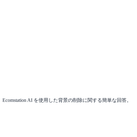
シームレスカット
ビジュアルスワップ
ソーシャル投稿、ストーリー、広告。不要な背景を簡単に切
り取り、被写体をより美しく魅力的な新しい背景に配置でき
ます。
Ecomstation AI を使用した背景の削除に関する簡単な回答。
AI 背景除去に最適な画像タイプは何ですか?
当社のAIは、被写体と背景が明確に分離した高コントラス