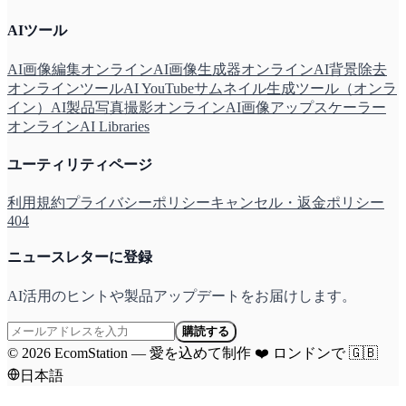
AIツール
AI画像編集オンライン
AI画像生成器オンライン
AI背景除去
オンラインツール
AI YouTubeサムネイル生成ツール（オンラ
イン）
AI製品写真撮影オンライン
AI画像アップスケーラー
オンライン
AI Libraries
ユーティリティページ
利用規約
プライバシーポリシー
キャンセル・返金ポリシー
404
ニュースレターに登録
AI活用のヒントや製品アップデートをお届けします。
購読する
©
2026
EcomStation
—
愛を込めて制作
❤️
ロンドンで
🇬🇧
日本語