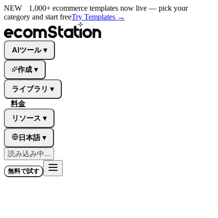
NEW
1,000+ ecommerce templates now live — pick your
category and start free
Try Templates →
AIツール
▾
作成
▾
ライブラリ
▾
料金
リソース
▾
日本語
▾
読み込み中...
無料で試す